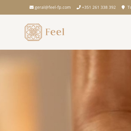
geral@feel-fp.com
+351 261 338 392
To